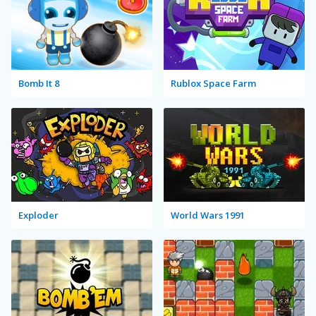
Bomb It 8
Rublox Space Farm
Exploder
World Wars 1991