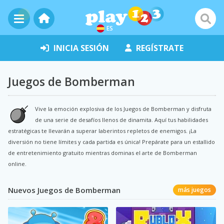
ES
INICIA SESIÓN
REGÍSTRATE
Juegos de Bomberman
Vive la emoción explosiva de los Juegos de Bomberman y disfruta
de una serie de desafíos llenos de dinamita. Aquí tus habilidades
estratégicas te llevarán a superar laberintos repletos de enemigos. ¡La
diversión no tiene límites y cada partida es única! Prepárate para un estallido
de entretenimiento gratuito mientras dominas el arte de Bomberman
online.
Nuevos Juegos de Bomberman
más juegos