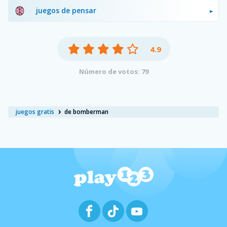
juegos de pensar
4.9
Número de votos: 79
juegos gratis
de bomberman