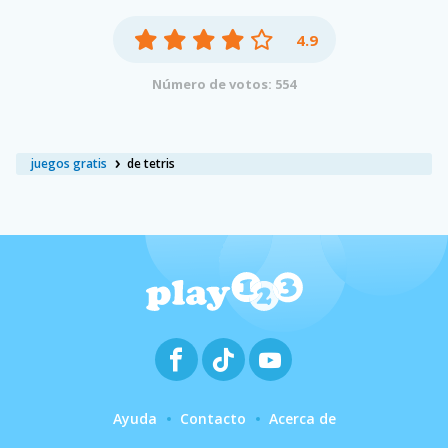
4.9
Número de votos: 554
juegos gratis
de tetris
Ayuda
Contacto
Acerca de