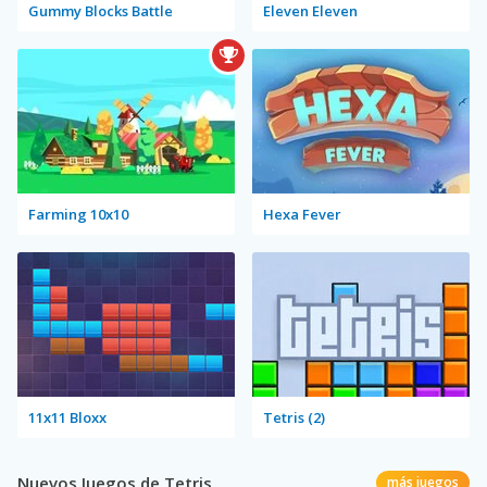
Gummy Blocks Battle
Eleven Eleven
Farming 10x10
Hexa Fever
11x11 Bloxx
Tetris (2)
Nuevos Juegos de Tetris
más juegos