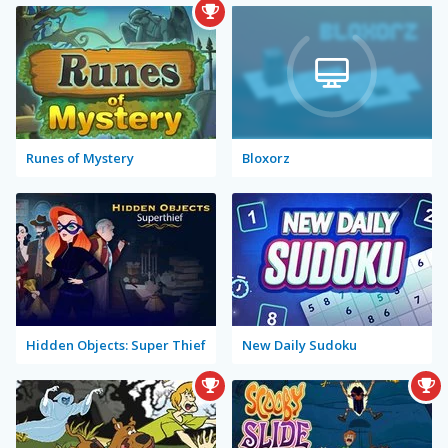
Runes of Mystery
Bloxorz
Hidden Objects: Super Thief
New Daily Sudoku