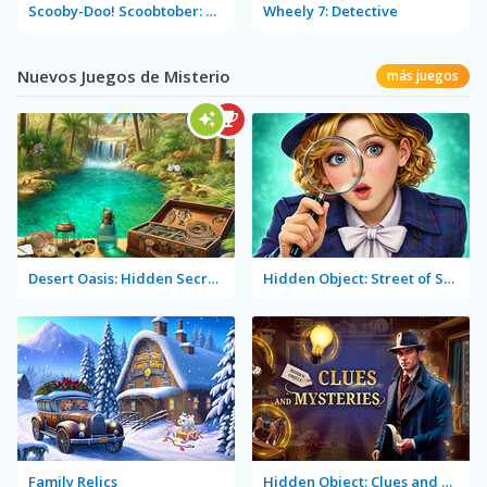
Scooby-Doo! Scoobtober: Trick or Treat
Wheely 7: Detective
Nuevos Juegos de Misterio
más juegos
Desert Oasis: Hidden Secrets
Hidden Object: Street of Secrets
Family Relics
Hidden Object: Clues and Mysteries