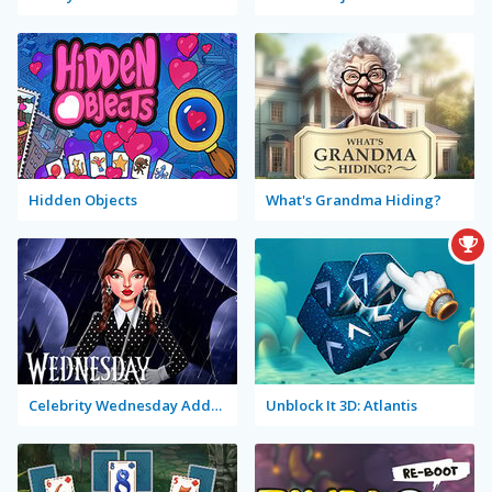
Hidden Objects
What's Grandma Hiding?
Celebrity Wednesday Addams Style
Unblock It 3D: Atlantis