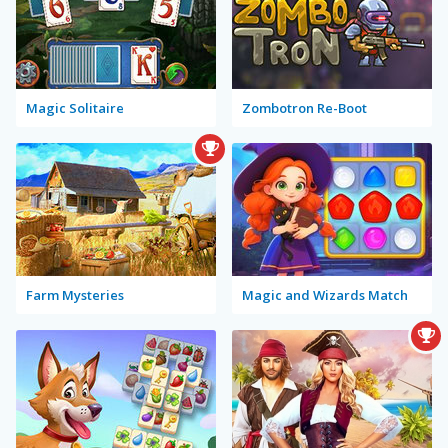
Magic Solitaire
Zombotron Re-Boot
Farm Mysteries
Magic and Wizards Match