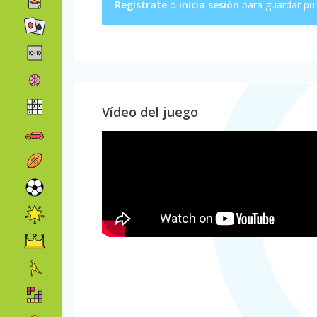
Regístrate
o
inicia sesión
para guardar pu
Vídeo del juego