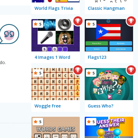
World Flags Trivia
Classic Hangman
5
5
4 Images 1 Word
Flags123
do.
5
5
Woggle Free
Guess Who?
5
5