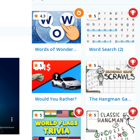
4.3
5
Words of Wonders - WOW
Word Search (2)
5
5
Would You Rather?
The Hangman Game Scrawl
5
5