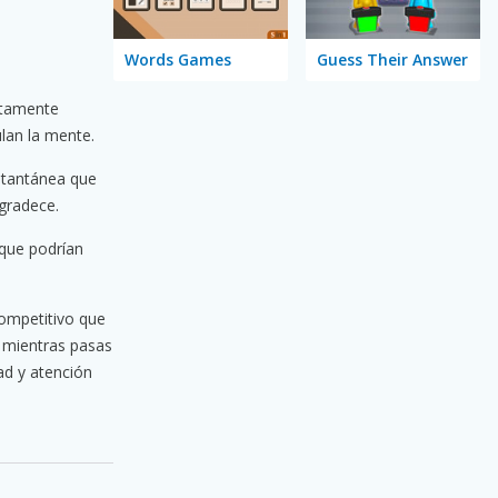
Words Games
Guess Their Answer
ctamente
lan la mente.
nstantánea que
gradece.
 que podrían
ompetitivo que
s mientras pasas
ad y atención