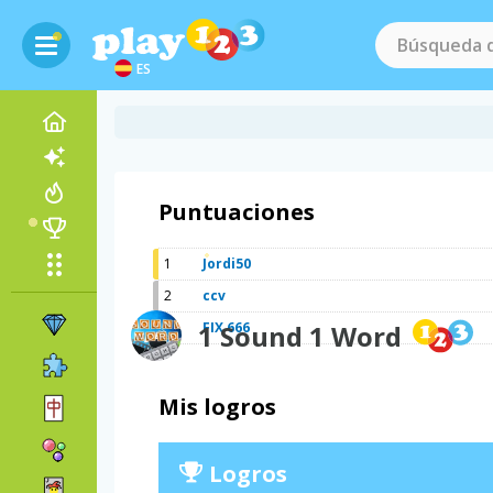
ES
Puntuaciones
1
Jordi50
2
ccv
3
1 Sound 1 Word
FIX 666
Mis logros
Logros