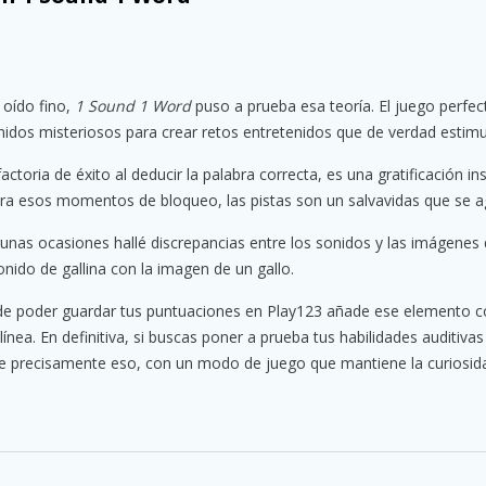
 oído fino,
1 Sound 1 Word
puso a prueba esa teoría. El juego perfe
dos misteriosos para crear retos entretenidos que de verdad estimu
ctoria de éxito al deducir la palabra correcta, es una gratificación i
ara esos momentos de bloqueo, las pistas son un salvavidas que se a
unas ocasiones hallé discrepancias entre los sonidos y las imágenes
onido de gallina con la imagen de un gallo.
 de poder guardar tus puntuaciones en Play123 añade ese elemento c
ea. En definitiva, si buscas poner a prueba tus habilidades auditiva
e precisamente eso, con un modo de juego que mantiene la curiosid