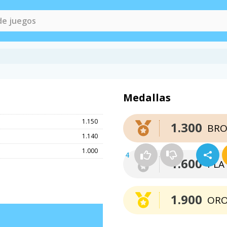
Medallas
1.150
1.300
BRO
1.140
1.000
4
1.600
PLA
1.900
OR