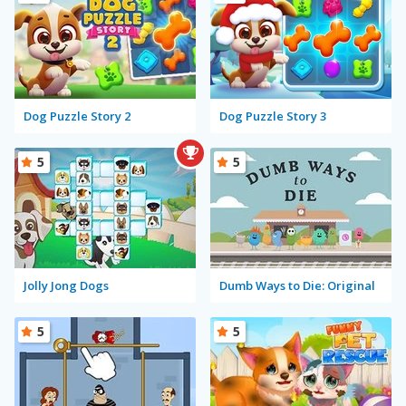
Dog Puzzle Story 2
Dog Puzzle Story 3
5
5
Jolly Jong Dogs
Dumb Ways to Die: Original
5
5