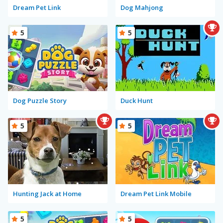
Dream Pet Link
Dog Mahjong
5
5
Dog Puzzle Story
Duck Hunt
5
5
Hunting Jack at Home
Dream Pet Link Mobile
5
5