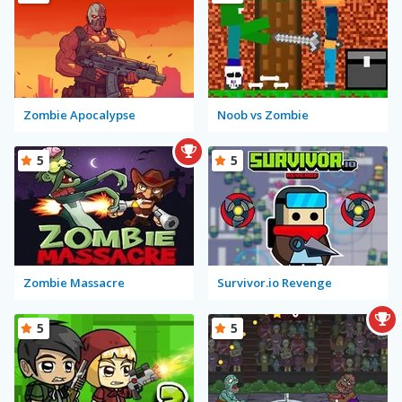
Zombie Apocalypse
Noob vs Zombie
5
5
Zombie Massacre
Survivor.io Revenge
5
5