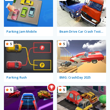
Parking Jam Mobile
Beam Drive Car Crash Test Simulator
5
5
Parking Rush
BMG: CrashDay 2025
5
5