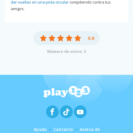
dar vueltas en una pista circular
compitiendo contra tus
amigos.
5.0
Número de votos: 3
Ayuda
Contacto
Acerca de