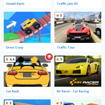
Smash Karts
Traffic Jam 3D
5
Drive Crazy
Traffic Tour
4.4
5
Car Rush
Mr Racer - Car Racing
5
5