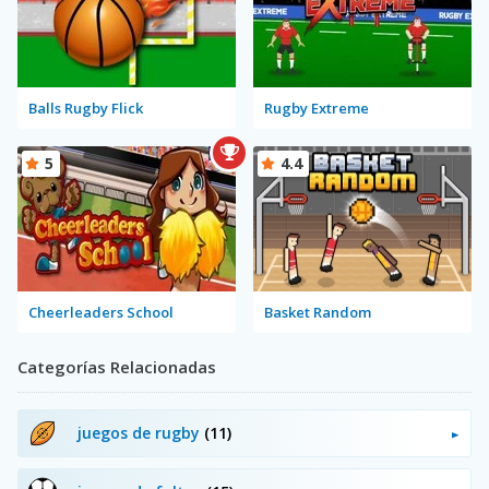
Balls Rugby Flick
Rugby Extreme
5
4.4
Cheerleaders School
Basket Random
Categorías Relacionadas
juegos de rugby
(11)