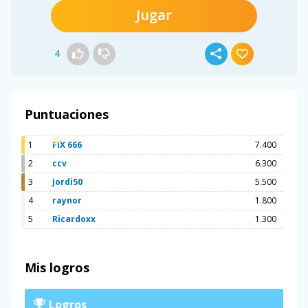
Jugar
4
Puntuaciones
1
FIX 666
7.400
2
ccv
6.300
3
Jordi50
5.500
4
raynor
1.800
5
Ricardoxx
1.300
Mis logros
Logros