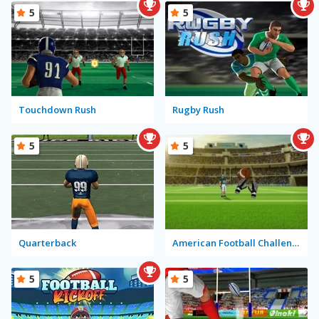
5
5
Touchdown Rush
Rugby Rush
5
5
Quarterback
American Football Challenge
5
5