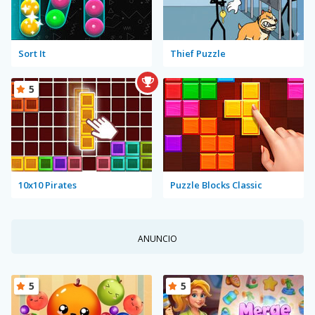
Sort It
Thief Puzzle
5
10x10 Pirates
Puzzle Blocks Classic
ANUNCIO
5
5