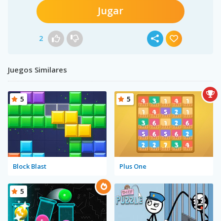
Jugar
2
Juegos Similares
5
5
Block Blast
Plus One
5