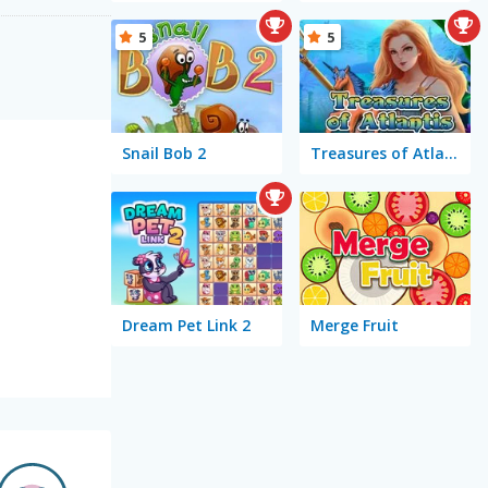
5
5
Snail Bob 2
Treasures of Atlantis
Dream Pet Link 2
Merge Fruit