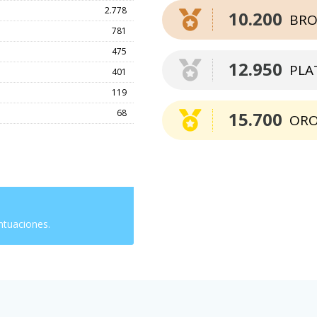
2.778
10.200
BRO
781
475
12.950
PLA
401
119
68
15.700
OR
ntuaciones.