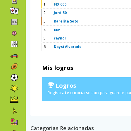
1
FIX 666
2
Jordi50
3
Karelita Soto
4
ccv
5
raynor
6
Daysi Alvarado
Mis logros
Logros
Regístrate
o
inicia sesión
para guardar pu
Categorías Relacionadas