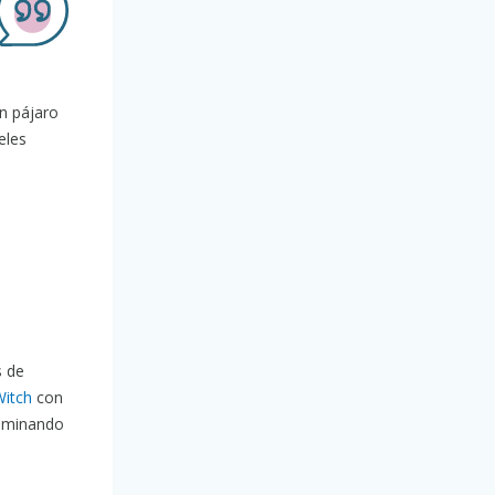
un pájaro
eles
s de
Witch
con
iminando