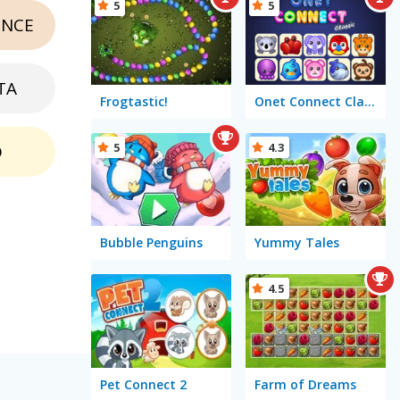
5
5
NCE
TA
Frogtastic!
Onet Connect Classic
5
4.3
O
Bubble Penguins
Yummy Tales
4.5
Pet Connect 2
Farm of Dreams