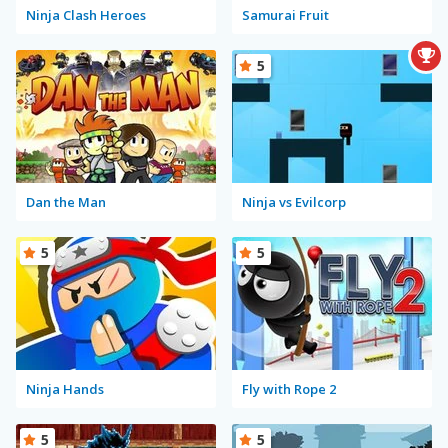
Ninja Clash Heroes
Samurai Fruit
5
Dan the Man
Ninja vs Evilcorp
5
5
Ninja Hands
Fly with Rope 2
5
5