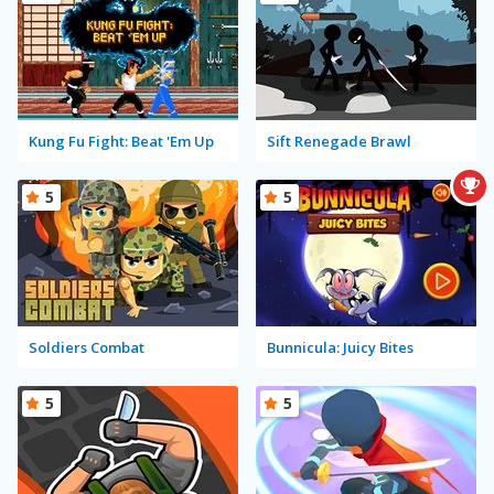
Kung Fu Fight: Beat 'Em Up
Sift Renegade Brawl
5
5
Soldiers Combat
Bunnicula: Juicy Bites
5
5