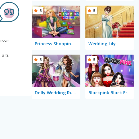
5
5
bezas
Princess Shopping Online
Wedding Lily
 a tu
5
5
Dolly Wedding Runway
Blackpink Black Friday Fever