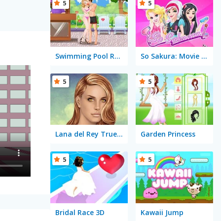
5
5
Swimming Pool Romance
So Sakura: Movie Star
5
5
Lana del Rey True Make Up
Garden Princess
5
5
Bridal Race 3D
Kawaii Jump