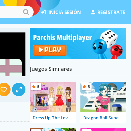
INICIA SESIÓN
REGÍSTRATE
Juegos Similares
5
5
Dress Up The Lovely Princess
Dragon Ball Super Bulma Dress Up