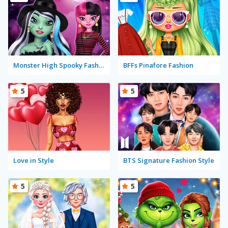
Monster High Spooky Fashion
BFFs Pinafore Fashion
5
5
Love in Style
BTS Signature Fashion Style
5
5