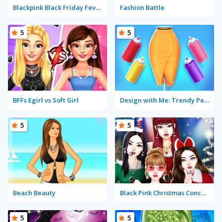
Blackpink Black Friday Fever
Fashion Battle
5
5
BFFs Egirl vs Soft Girl
Design with Me: Trendy Pencil skirt
5
5
Beach Beauty
Black Pink Christmas Concert
5
5