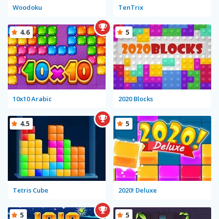
Woodoku
TenTrix
4.6
5
10x10 Arabic
2020 Blocks
4.5
5
Tetris Cube
2020! Deluxe
5
5