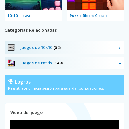
10x10! Hawaii
Puzzle Blocks Classic
Categorías Relacionadas
juegos de 10x10
(52)
juegos de tetris
(149)
Logros
Regístrate
o
inicia sesión
para guardar puntuaciones.
Vídeo del juego