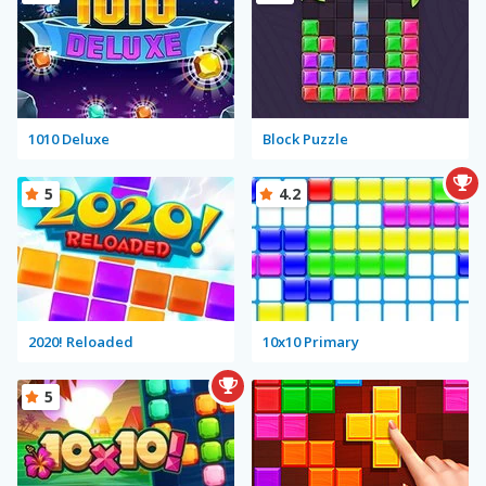
1010 Deluxe
Block Puzzle
5
4.2
2020! Reloaded
10x10 Primary
5