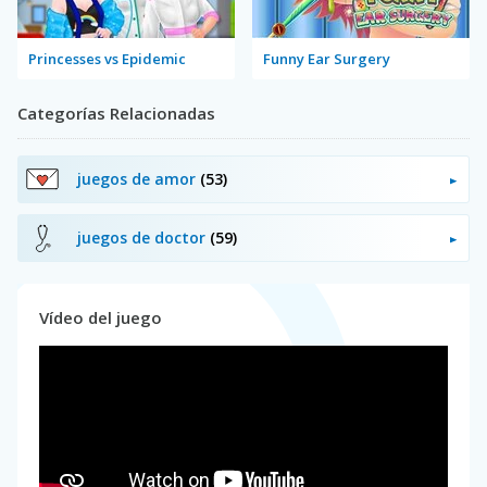
Princesses vs Epidemic
Funny Ear Surgery
Categorías Relacionadas
juegos de amor
(53)
juegos de doctor
(59)
Vídeo del juego