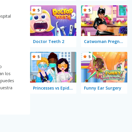
5
5
spital
Doctor Teeth 2
Catwoman Pregnant
5
5
o
an los
 puedes
nuestra
Princesses vs Epidemic
Funny Ear Surgery