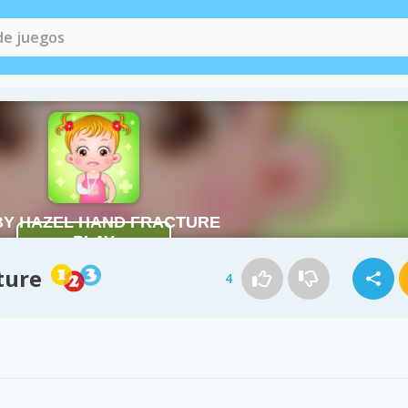
ture
4