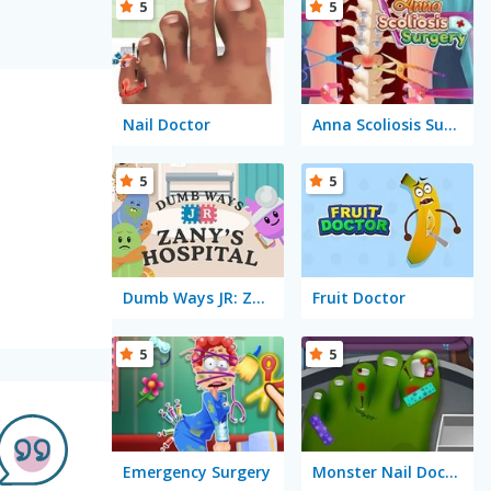
5
5
Nail Doctor
Anna Scoliosis Surgery
5
5
Dumb Ways JR: Zany's Hospital
Fruit Doctor
5
5
Emergency Surgery
Monster Nail Doctor