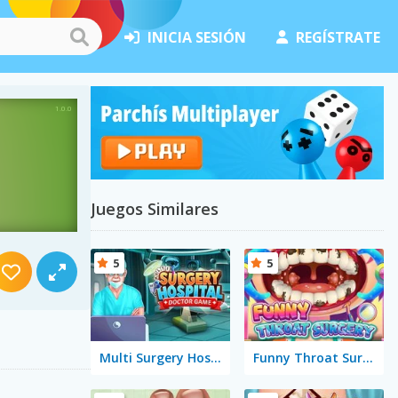
INICIA SESIÓN
REGÍSTRATE
Juegos Similares
5
5
Multi Surgery Hospital: Doctor Game
Funny Throat Surgery