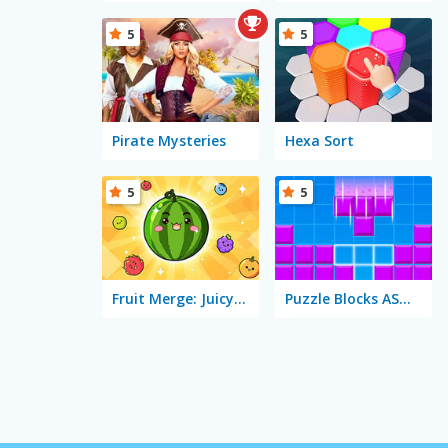
5
5
Pirate Mysteries
Hexa Sort
5
5
Fruit Merge: Juicy Drop Game
Puzzle Blocks ASMR Match