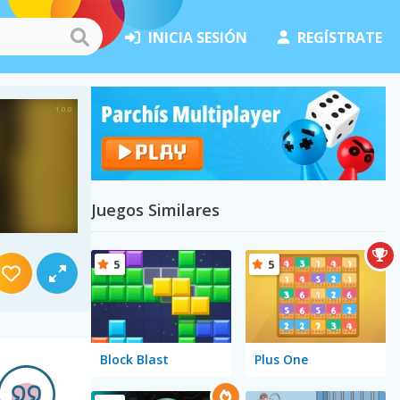
INICIA SESIÓN
REGÍSTRATE
Juegos Similares
5
5
Block Blast
Plus One