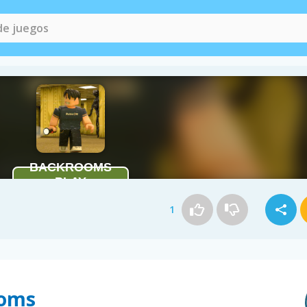
1
ooms