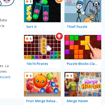
5
Evita
 la
Sort It
Thief Puzzle
5
10x10 Pirates
Puzzle Blocks Classic
es. La
iones
5
5
 Ancient
Fruit Merge Reloaded
Merge Haven