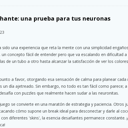
chante: una prueba para tus neuronas
023
 sido una experiencia que reta la mente con una simplicidad engañosa
es, un concepto fácil de entender pero que va escalando en dificultad 
as de un tubo a otro hasta alcanzar la satisfacción de ver los colore
n punto a favor, otorgando esa sensación de calma para planear cada
as un día ajetreado. Sin embargo, no todo es tan fácil como parece; a p
 desafía con puzzles que realmente hacen sudar a las neuronitas.
juego se convierte en una maratón de estrategia y paciencia. Otros 
stacando cómo supone un break ideal para desconectar y darle al coc
 con diferentes 'skins', la esencia desafiantes permanece constante. ¡
ca!