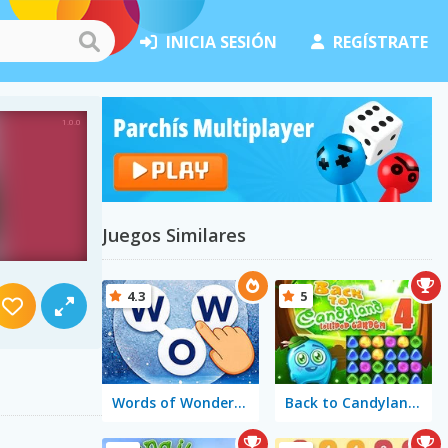
INICIA SESIÓN
REGÍSTRATE
Juegos Similares
4.3
5
Words of Wonders - WOW
Back to Candyland 4: Lollipop Garden