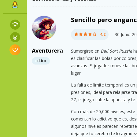
Sencillo pero engan
30 Junio 2
4.2
Aventurera
Sumergirse en
Ball Sort Puzzle
ha
es clasificar las bolas por color
crítico
avanzas. El jugador mueve las bol
lugar.
La falta de límite temporal es u
presiones, ideal para relajarse tr
27, el juego sube la apuesta y te
Con más de 20,000 niveles, este 
comentan lo adictivo que es, de
algunos niveles parecen repetirse
deja que tu cerebro te lo agradez