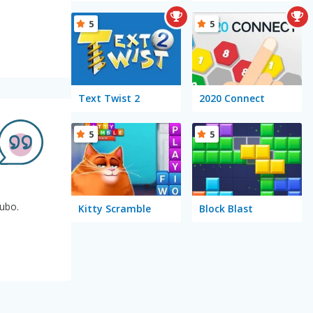
5
5
Text Twist 2
2020 Connect
5
5
tubo.
Kitty Scramble
Block Blast