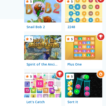
5
5
Snail Bob 2
2248
5
5
Spirit of the Ancient Forest
Plus One
5
5
Let's Catch
Sort It