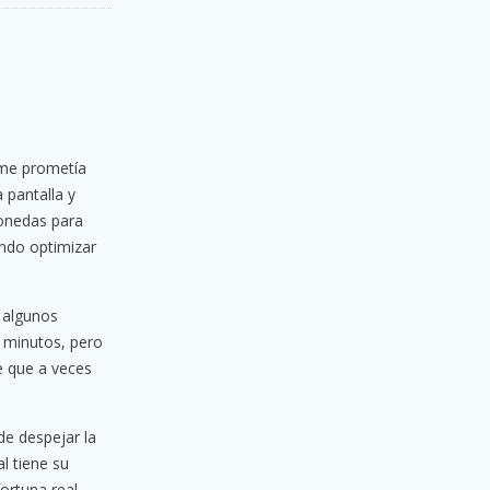
 me prometía
 pantalla y
monedas para
ando optimizar
e algunos
 minutos, pero
e que a veces
e despejar la
l tiene su
fortuna real