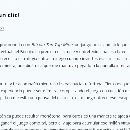
n clic!
023
riptomoneda con
Bitcoin Tap Tap Mine
, un juego point and click que
rtual del Bitcoin. La premisa es simple y entretenida: haces clic en la
 crece. La estrategia entra en juego cuando inviertes esas mismas 
ia minera, una dinámica que me mantuvo pegado a la pantalla intent
anto, y te acompaña mientras clickeas hacia tu fortuna. Cierto es qu
experiencia puede ser efímera, completando el juego en cuestión de
ápida o necesita una pausa del día a día, este juego ofrece ese escap
cánica puede resultar monótona, para otros es una manera relajada d
anar' el juego como tal, pero el viaje para acumular ese millón virtua
par de bugs menores, mi experiencia en general fue positiva y, si la 