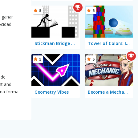
5
5
s ganar
ocidad
Stickman Bridge Constructor
Tower of Colors: Island Edition
5
5
 de
nt and
una forma
Geometry Vibes
Become a Mechanic