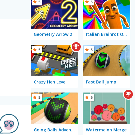
5
5
Geometry Arrow 2
Italian Brainrot Obby Parkour
5
5
Crazy Hen Level
Fast Ball Jump
5
5
Going Balls Adventure 2
Watermelon Merge