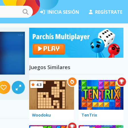
INICIA SESIÓN
REGÍSTRATE
Juegos Similares
4.3
Woodoku
TenTrix