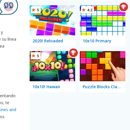
5
4.2
 y
 su línea
2020! Reloaded
10x10 Primary
nea
5
10x10! Hawaii
Puzzle Blocks Classic
tentando
os, te
Lines and
os.