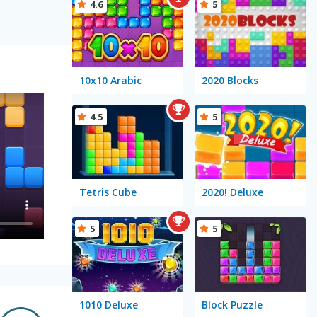
4.6
5
10x10 Arabic
2020 Blocks
4.5
5
Tetris Cube
2020! Deluxe
5
5
1010 Deluxe
Block Puzzle