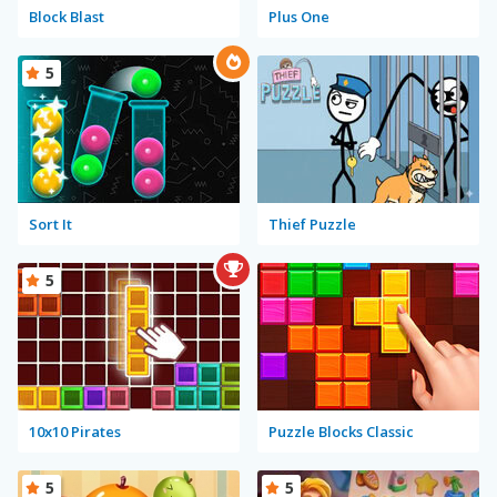
Block Blast
Plus One
5
Sort It
Thief Puzzle
5
10x10 Pirates
Puzzle Blocks Classic
5
5