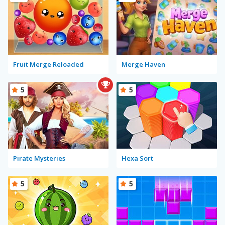
Fruit Merge Reloaded
Merge Haven
5
5
Pirate Mysteries
Hexa Sort
5
5