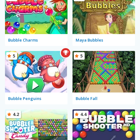
Bubble Charms
Maya Bubbles
5
5
Bubble Penguins
Bubble Fall
4.2
4.4