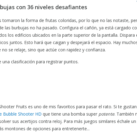
rbujas con 36 niveles desafiantes
 tomaron la forma de frutas coloridas, por lo que no las notaste, pe
a de las burbujas no ha pasado. Configura el cañón, ya está cargado co
s los edificios ubicados en la parte superior de la pantalla. Dispara
icos juntos. Esto hará que caigan y despejará el espacio. Hay muchos
 no se relaje, sino que actúe con rapidez y confianza.
 una clasificación para registrar puntos.
ooter Fruits es uno de mis favoritos para pasar el rato. Si te gustan
 de Bubble Shooter HD
que tiene una bomba super
potente
. También
olver sus acertijos contra reloj. Para más juegos similares échale un
s montones de opciones para entretenerte...