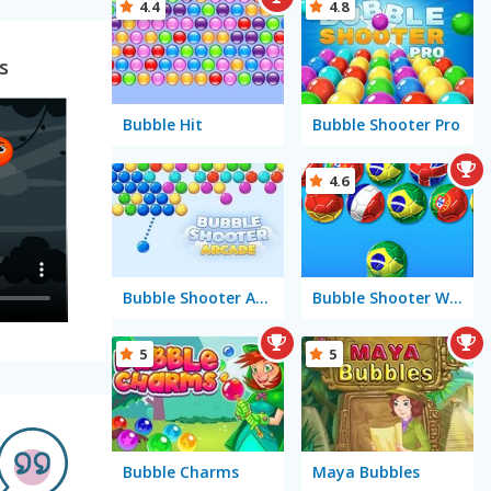
4.4
4.8
s
Bubble Hit
Bubble Shooter Pro
4.6
Bubble Shooter Arcade
Bubble Shooter World Cup
5
5
Bubble Charms
Maya Bubbles