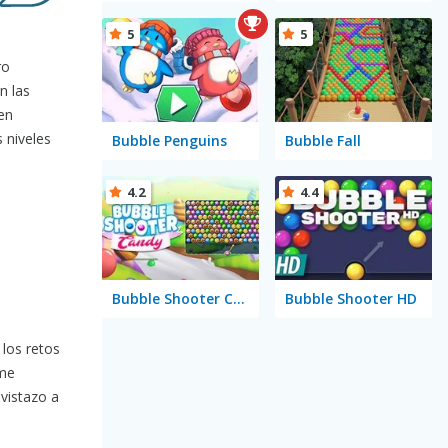
5
5
ro
n las
 en
 niveles
Bubble Penguins
Bubble Fall
4.2
4.4
Bubble Shooter Candy
Bubble Shooter HD
 los retos
 me
 vistazo a