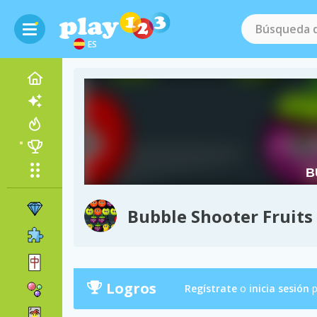
ES
Bubble Shooter Fruits
Logros
Regístrate
o
inicia sesión
p