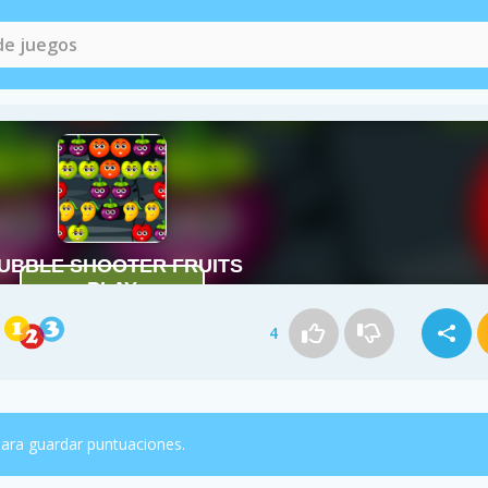
4
ara guardar puntuaciones.