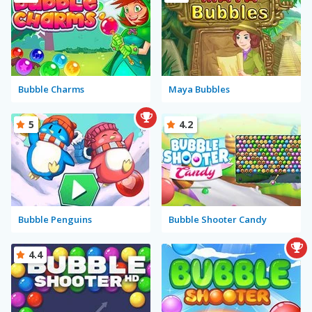
Bubble Charms
Maya Bubbles
5
4.2
Bubble Penguins
Bubble Shooter Candy
4.4