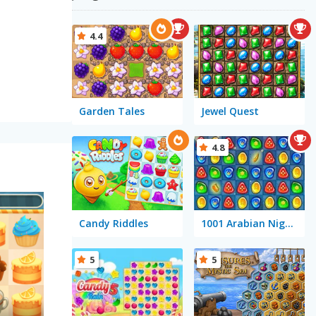
4.4
Garden Tales
Jewel Quest
4.8
Candy Riddles
1001 Arabian Nights
5
5