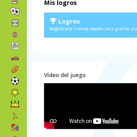
Mis logros
Logros
Regístrate
o
inicia sesión
para guardar pu
Vídeo del juego