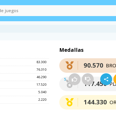
Medallas
83.300
90.570
BRO
76.310
46.290
5
117.450
PL
17.520
5.040
2.220
144.330
O