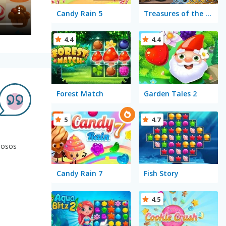
Candy Rain 5
Treasures of the Mystic Sea
4.4
4.4
Forest Match
Garden Tales 2
5
4.7
iosos
Candy Rain 7
Fish Story
4.5