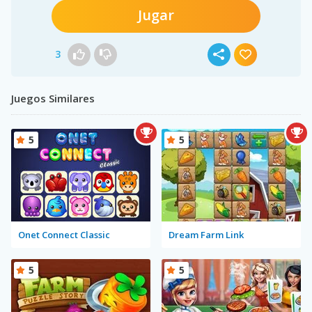
Jugar
3
Juegos Similares
5
5
Onet Connect Classic
Dream Farm Link
5
5