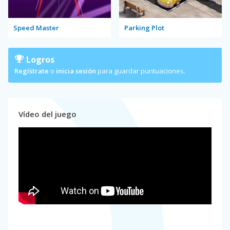
Speed Master
Parking Plot
Logros
Regístrate
o
inicia sesión
para guardar puntuaciones.
Vídeo del juego