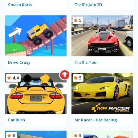
Smash Karts
Traffic Jam 3D
5
Drive Crazy
Traffic Tour
4.4
5
Car Rush
Mr Racer - Car Racing
5
5