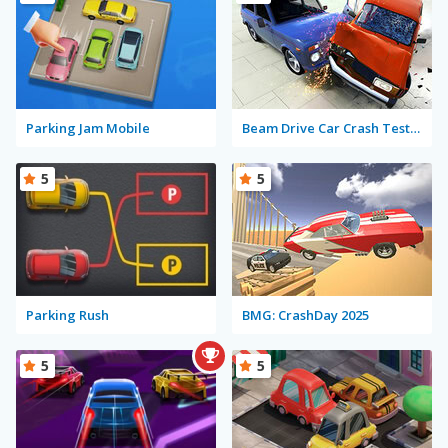
Parking Jam Mobile
Beam Drive Car Crash Test Simulator
5
5
Parking Rush
BMG: CrashDay 2025
5
5