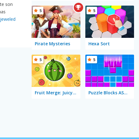
rte son
5
5
nas
ejeweled
Pirate Mysteries
Hexa Sort
5
5
Fruit Merge: Juicy Drop Game
Puzzle Blocks ASMR Match