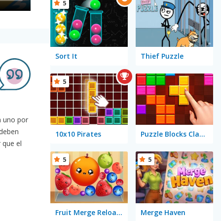
5
Sort It
Thief Puzzle
5
ta uno por
 deben
10x10 Pirates
Puzzle Blocks Classic
 que el
5
5
Fruit Merge Reloaded
Merge Haven