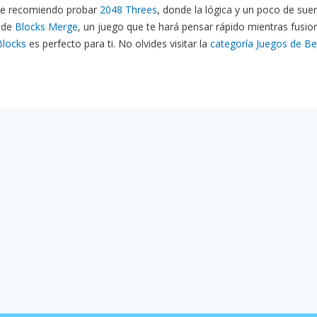
 te recomiendo probar
2048 Threes
, donde la lógica y un poco de sue
r de
Blocks Merge
, un juego que te hará pensar rápido mientras fusio
Blocks
es perfecto para ti. No olvides visitar la
categoría Juegos de B