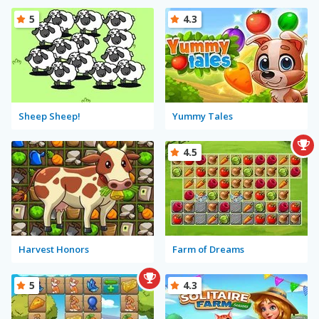
5
4.3
Sheep Sheep!
Yummy Tales
4.5
Harvest Honors
Farm of Dreams
5
4.3