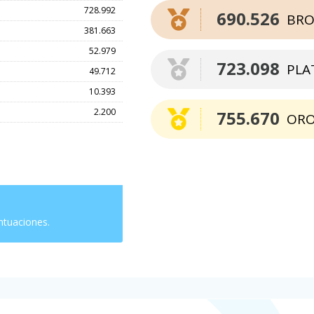
728.992
690.526
BRO
381.663
52.979
723.098
PLA
49.712
10.393
2.200
755.670
OR
ntuaciones.