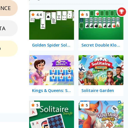
NCE
4.4
5
TA
Golden Spider Solitaire On-line
Secret Double Klondike
O
Kings & Queens: Solitaire Tripeaks
Solitaire Garden
5
5