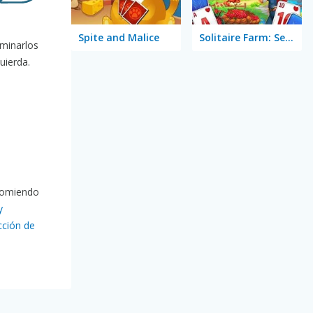
Spite and Malice
Solitaire Farm: Seasons
iminarlos
uierda.
ecomiendo
y
cción de