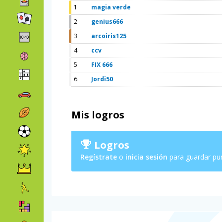
1
magia verde
2
genius666
3
arcoiris125
4
ccv
5
FIX 666
6
Jordi50
Mis logros
Logros
Regístrate
o
inicia sesión
para guardar pu