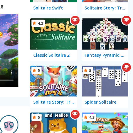
ng
Solitaire Swift
Solitaire Story: TriPeaks 2
4.2
Classic Solitaire 2
Fantasy Pyramid Solitaire
5
5
Solitaire Story: TriPeaks 4
Spider Solitaire
5
4.3