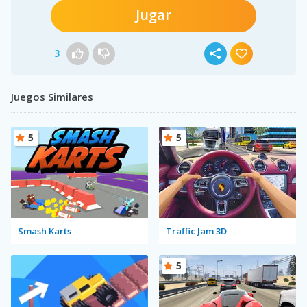
Jugar
3
Juegos Similares
5
5
Smash Karts
Traffic Jam 3D
5