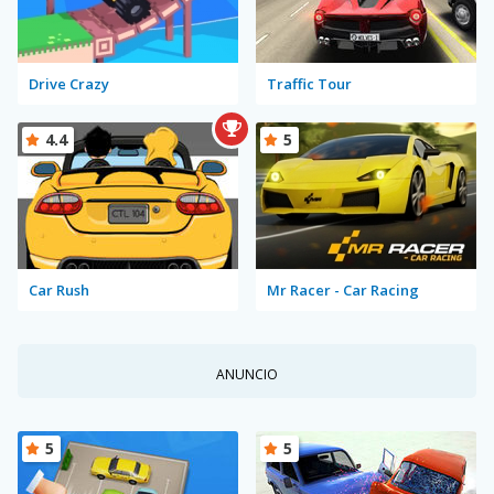
Drive Crazy
Traffic Tour
4.4
5
Car Rush
Mr Racer - Car Racing
ANUNCIO
5
5