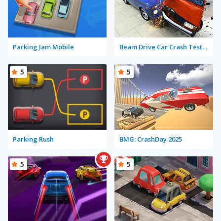
Parking Jam Mobile
Beam Drive Car Crash Test Simulator
5
5
Parking Rush
BMG: CrashDay 2025
5
5