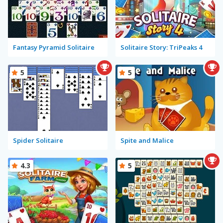
Fantasy Pyramid Solitaire
Solitaire Story: TriPeaks 4
5
5
Spider Solitaire
Spite and Malice
4.3
5