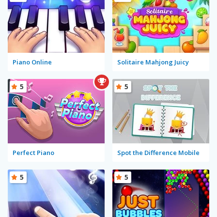
Piano Online
Solitaire Mahjong Juicy
5
5
Perfect Piano
Spot the Difference Mobile
5
5