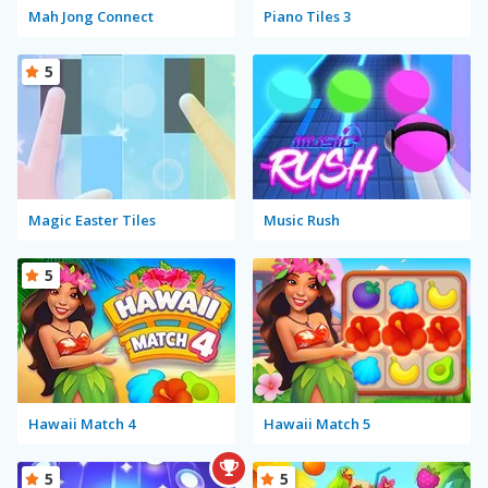
Mah Jong Connect
Piano Tiles 3
5
Magic Easter Tiles
Music Rush
5
Hawaii Match 4
Hawaii Match 5
5
5