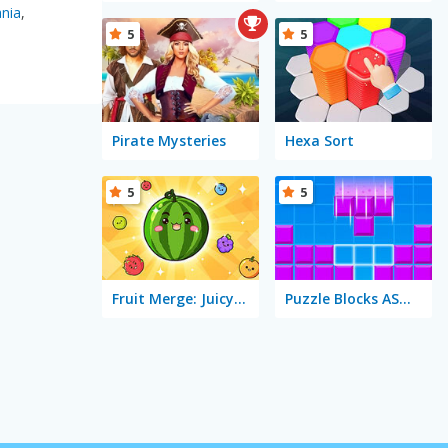
ania
,
5
5
Pirate Mysteries
Hexa Sort
5
5
Fruit Merge: Juicy Drop Game
Puzzle Blocks ASMR Match