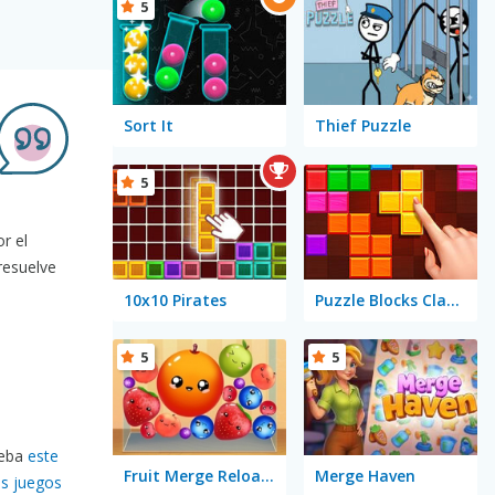
5
Sort It
Thief Puzzle
5
r el
resuelve
10x10 Pirates
Puzzle Blocks Classic
5
5
ueba
este
Fruit Merge Reloaded
Merge Haven
os juegos