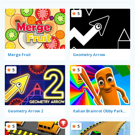
5
Merge Fruit
Geometry Arrow
5
5
Geometry Arrow 2
Italian Brainrot Obby Parkour
5
5