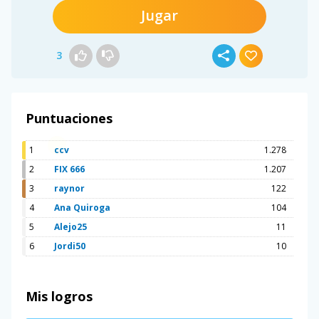
Jugar
3
Puntuaciones
1
ccv
1.278
2
FIX 666
1.207
3
raynor
122
4
Ana Quiroga
104
5
Alejo25
11
6
Jordi50
10
Mis logros