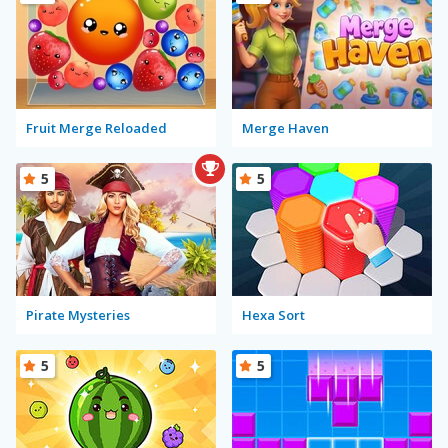
Fruit Merge Reloaded
Merge Haven
5
5
Pirate Mysteries
Hexa Sort
5
5