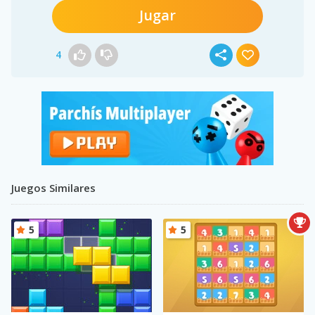
Jugar
4
Juegos Similares
5
5