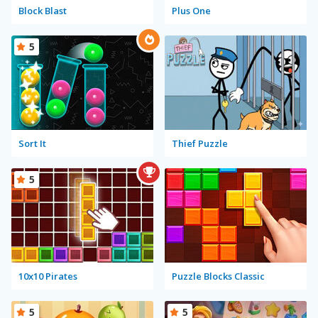
Block Blast
Plus One
5
Sort It
Thief Puzzle
5
10x10 Pirates
Puzzle Blocks Classic
5
5