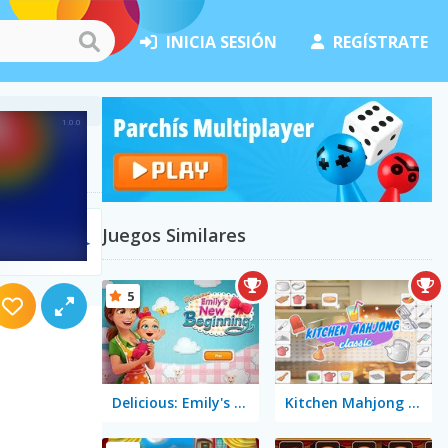
INICIA SESIÓN
REGÍSTRATE
Juegos Similares
truir
(134)
5
Delicious: Emily's New Beginning
Kitchen Mahjong Classic