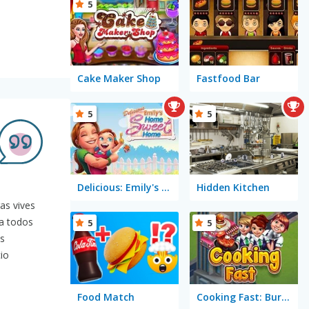
5
Cake Maker Shop
Fastfood Bar
5
5
Delicious: Emily's Home Sweet Home
Hidden Kitchen
as vives
ta todos
5
5
es
io
Food Match
Cooking Fast: Burger & Hotdog