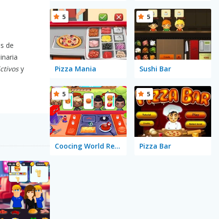
5
5
os de
inaria
Pizza Mania
Sushi Bar
ctivos
y
5
5
Coocing World Reboot
Pizza Bar