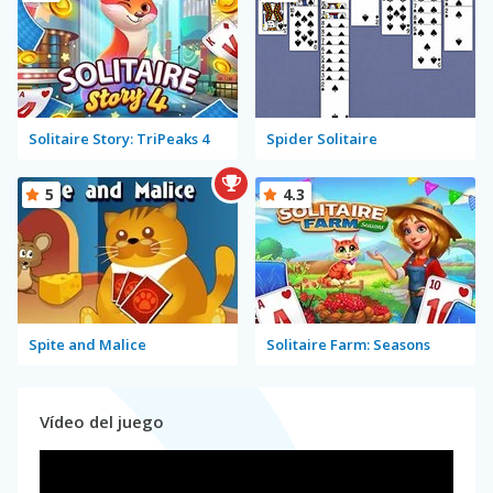
Solitaire Story: TriPeaks 4
Spider Solitaire
5
4.3
Spite and Malice
Solitaire Farm: Seasons
Vídeo del juego