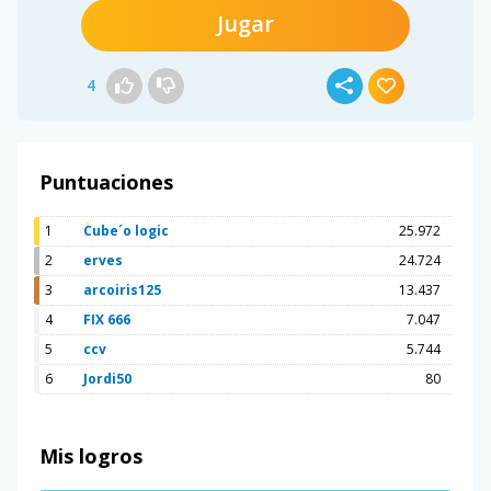
Jugar
4
Puntuaciones
1
Cube´o logic
25.972
2
erves
24.724
3
arcoiris125
13.437
4
FIX 666
7.047
5
ccv
5.744
6
Jordi50
80
Mis logros