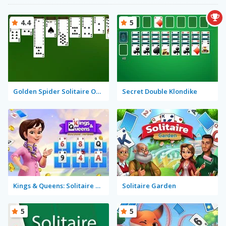
4.4
5
Golden Spider Solitaire On-line
Secret Double Klondike
Kings & Queens: Solitaire Tripeaks
Solitaire Garden
5
5