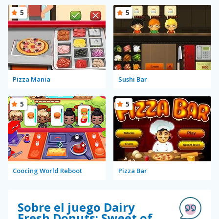
5
5
Pizza Mania
Sushi Bar
5
5
Coocing World Reboot
Pizza Bar
Sobre el juego Dairy
Fresh Donuts: Sweet of