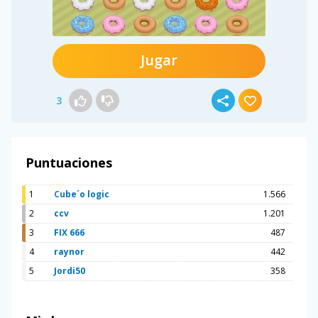
Jugar
3
Puntuaciones
1
Cube´o logic
1.566
2
ccv
1.201
3
FIX 666
487
4
raynor
442
5
Jordi50
358