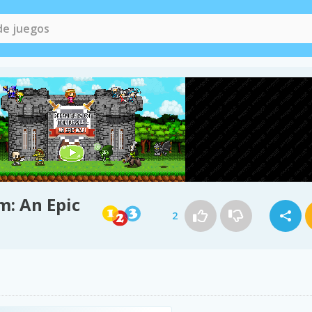
m: An Epic
2