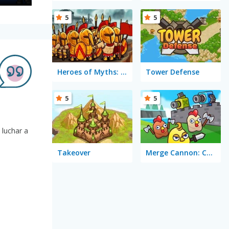
5
5
Heroes of Myths: Warriors of Gods
Tower Defense
5
5
n
 luchar a
Takeover
Merge Cannon: Chicken Defense