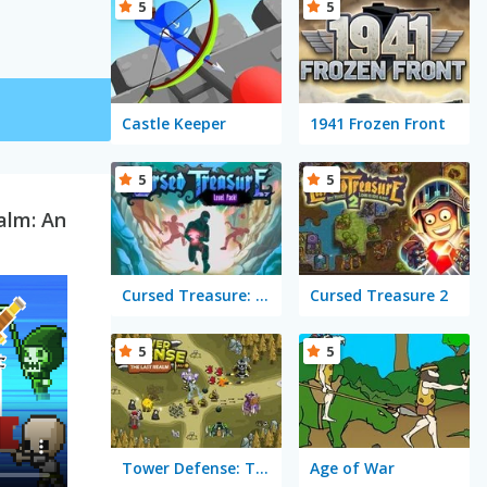
5
5
Castle Keeper
1941 Frozen Front
5
5
alm: An
Cursed Treasure: Level Pack!
Cursed Treasure 2
5
5
Tower Defense: The Last Realm
Age of War