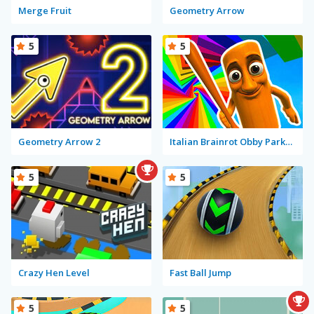
Merge Fruit
Geometry Arrow
5
5
Geometry Arrow 2
Italian Brainrot Obby Parkour
5
5
Crazy Hen Level
Fast Ball Jump
5
5