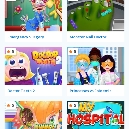
Emergency Surgery
Monster Nail Doctor
5
5
Doctor Teeth 2
Princesses vs Epidemic
5
5