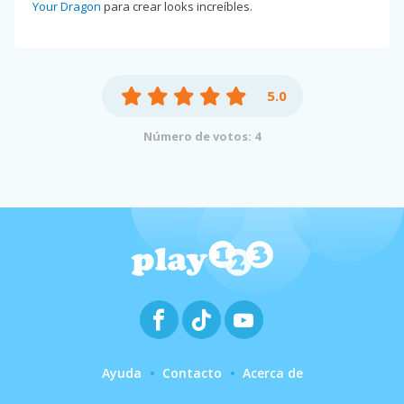
Your Dragon
para crear looks increíbles.
5.0
Número de votos: 4
Ayuda
Contacto
Acerca de