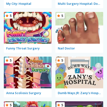
My City: Hospital
Multi Surgery Hospital: Doctor Game
5
5
Funny Throat Surgery
Nail Doctor
5
5
Anna Scoliosis Surgery
Dumb Ways JR: Zany's Hospital
5
5