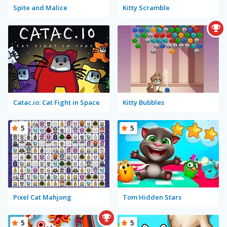
Spite and Malice
Kitty Scramble
Catac.io: Cat Fight in Space
Kitty Bubbles
5
5
Pixel Cat Mahjong
Tom Hidden Stars
5
5