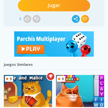
Jugar
3
Juegos Similares
5
5