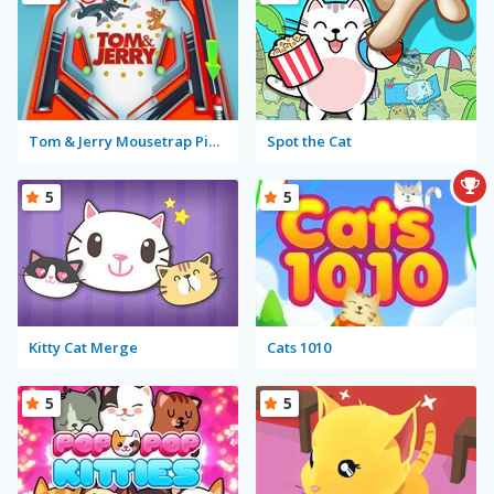
Tom & Jerry Mousetrap Pinball
Spot the Cat
5
5
Kitty Cat Merge
Cats 1010
5
5