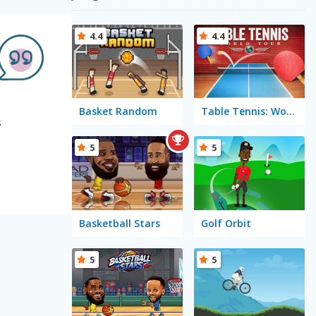
4.4
4.4
Basket Random
Table Tennis: World Tour
s
5
5
Basketball Stars
Golf Orbit
5
5