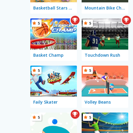
Basketball Stars 2026
Mountain Bike Challenge
5
5
Basket Champ
Touchdown Rush
5
5
Faily Skater
Volley Beans
5
5