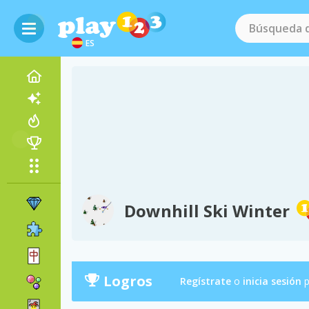
ES
Downhill Ski Winter
Logros
Regístrate
o
inicia sesión
p