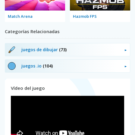
Match Arena
Hazmob FPS
Categorías Relacionadas
juegos de dibujar
(73)
juegos .io
(104)
Vídeo del juego