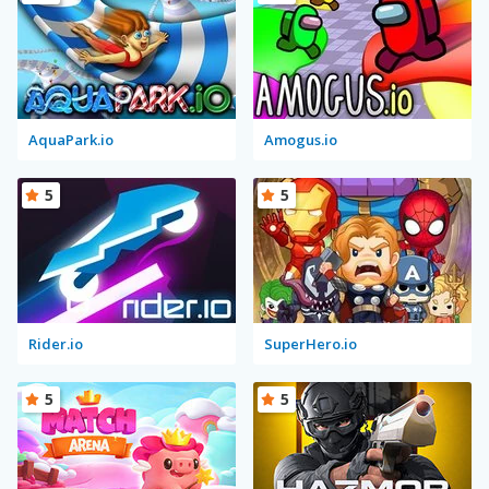
AquaPark.io
Amogus.io
5
5
Rider.io
SuperHero.io
5
5