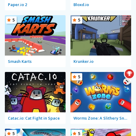
Paper.io 2
Bloxd.io
5
5
Smash Karts
Krunker.io
5
Catac.io: Cat Fight in Space
Worms Zone: A Slithery Snake
5
5