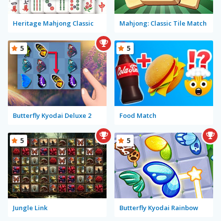
Heritage Mahjong Classic
Mahjong: Classic Tile Match
5
5
Butterfly Kyodai Deluxe 2
Food Match
5
5
Jungle Link
Butterfly Kyodai Rainbow