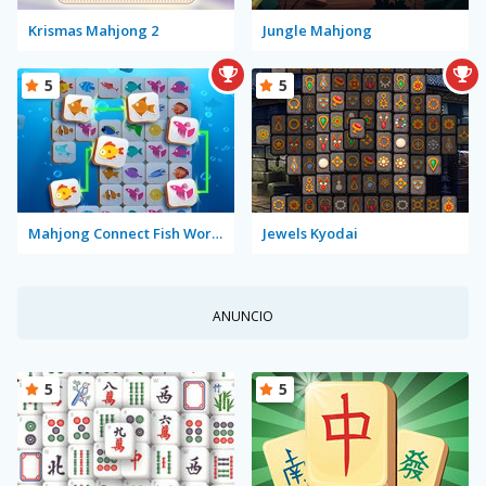
Krismas Mahjong 2
Jungle Mahjong
5
5
Mahjong Connect Fish World
Jewels Kyodai
ANUNCIO
5
5