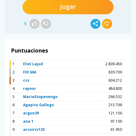
Jugar
5
Puntuaciones
1
Eliel Lajud
2.809.450
2
FIX 666
839.700
3
ccv
604.212
4
raynor
484.800
5
MariaStupenengo
266.532
6
Agapito Gallego
215.799
7
argon39
121.100
8
ana 1
97.100
9
arcoiris125
61.950