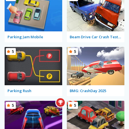
Parking Jam Mobile
Beam Drive Car Crash Test Simulator
5
5
Parking Rush
BMG: CrashDay 2025
5
5