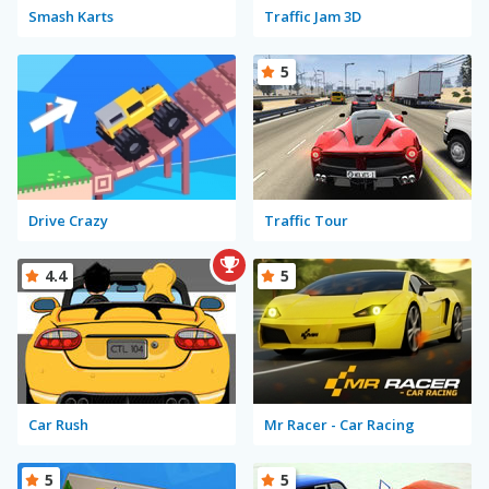
Smash Karts
Traffic Jam 3D
5
Drive Crazy
Traffic Tour
4.4
5
Car Rush
Mr Racer - Car Racing
5
5