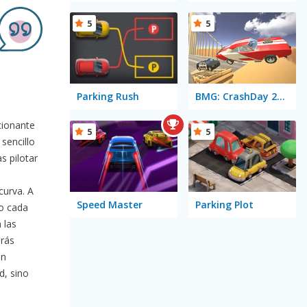
5
5
Parking Rush
BMG: CrashDay 2025
cionante
5
5
sencillo
s pilotar
curva. A
Speed Master
Parking Plot
o cada
 las
arás
ón
d, sino