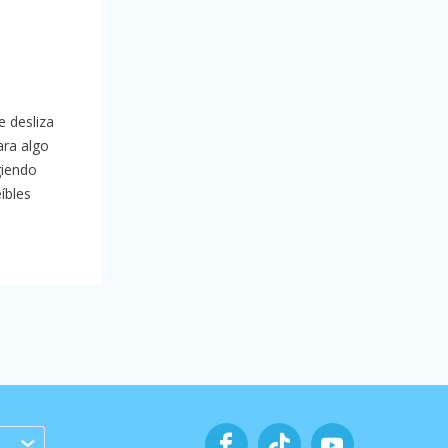
e desliza
ara algo
giendo
íbles