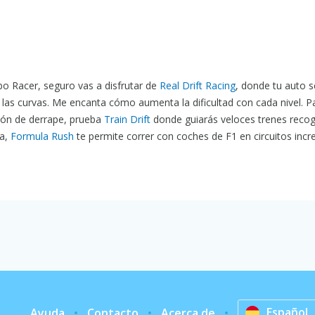
rbo Racer, seguro vas a disfrutar de
Real Drift Racing
, donde tu auto s
las curvas. Me encanta cómo aumenta la dificultad con cada nivel. P
ión de derrape, prueba
Train Drift
donde guiarás veloces trenes reco
ra,
Formula Rush
te permite correr con coches de F1 en circuitos incre
Español
Ayuda
Contacto
Acerca de