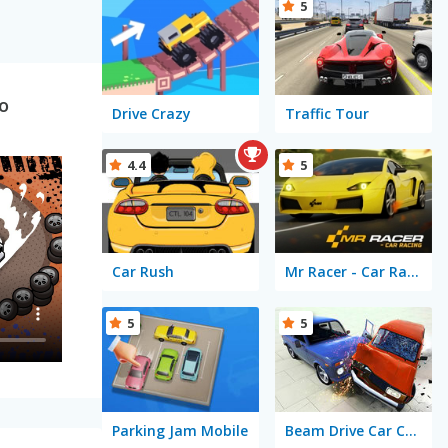
5
o
Drive Crazy
Traffic Tour
4.4
5
Car Rush
Mr Racer - Car Racing
5
5
Parking Jam Mobile
Beam Drive Car Crash Test Simulator