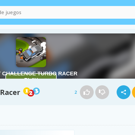
 Racer
2