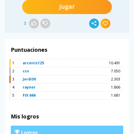
Jugar
3
Puntuaciones
1
arcoiris125
10.491
2
ccv
7.050
3
Jordi50
2.303
4
raynor
1.866
5
FIX 666
1.681
Mis logros
Logros