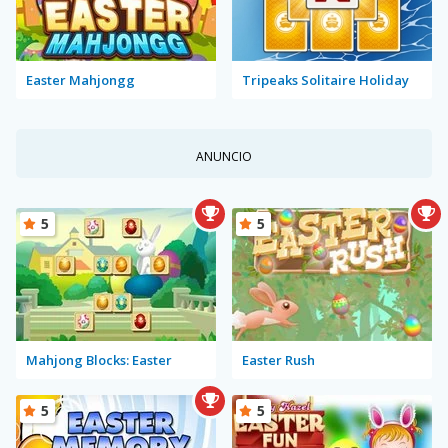
Easter Mahjongg
Tripeaks Solitaire Holiday
ANUNCIO
5
5
Mahjong Blocks: Easter
Easter Rush
5
5