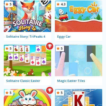
5
4.3
Solitaire Story: TriPeaks 4
Eggy Car
5
5
Solitaire Classic Easter
Magic Easter Tiles
5
5