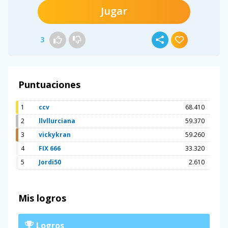
Jugar
3
Puntuaciones
1
ccv
68.410
2
llvllurciana
59.370
3
vickykran
59.260
4
FIX 666
33.320
5
Jordi50
2.610
Mis logros
Logros