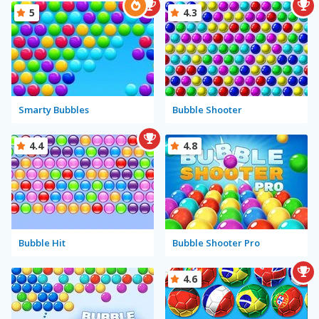
5
4.3
Smarty Bubbles
Bubble Shooter
4.4
4.8
Bubble Hit
Bubble Shooter Pro
4.6